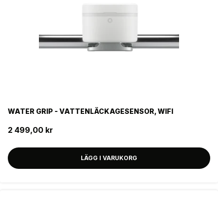
Seriekopplingsbar
NEJ
Färg
VIT
Livslängd batteri
WATER GRIP - VATTENLÄCKAGESENSOR, WIFI
Pausfunktion
2 499,00 kr
Sundahus
LÄGG I VARUKORG
Strömkälla
9V