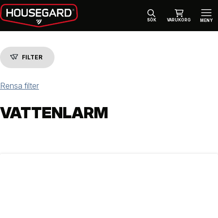
SÖK
VARUKORG
MENY
FILTER
Rensa filter
VATTENLARM
FILTER
Kategori
BRANDSÄKERHET
(8)
VARNARE
(6)
Varumärke
HOUSEGARD