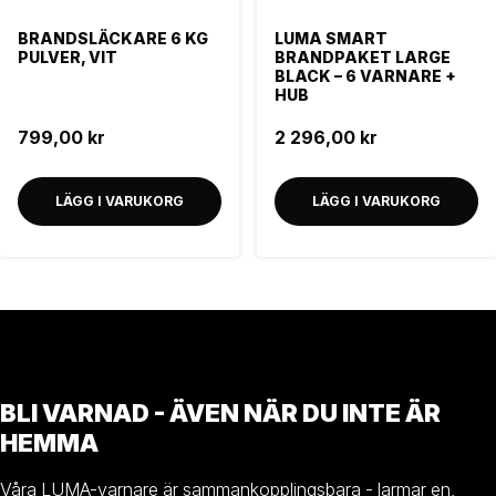
BRANDSLÄCKARE 6 KG
LUMA SMART
PULVER, VIT
BRANDPAKET LARGE
BLACK – 6 VARNARE +
HUB
799,00 kr
2 296,00 kr
LÄGG I VARUKORG
LÄGG I VARUKORG
BLI VARNAD - ÄVEN NÄR DU INTE ÄR
HEMMA
Våra LUMA-varnare är sammankopplingsbara - larmar en,