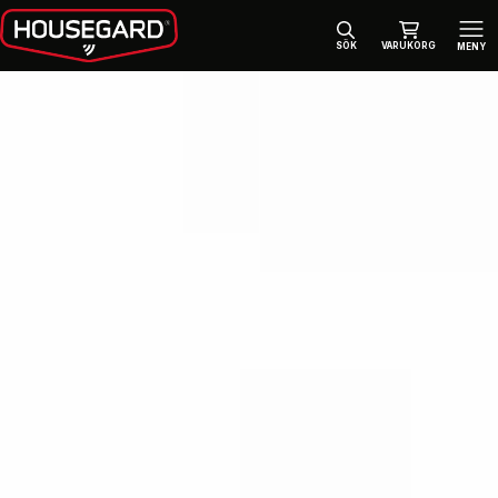
SÖK
VARUKORG
MENY