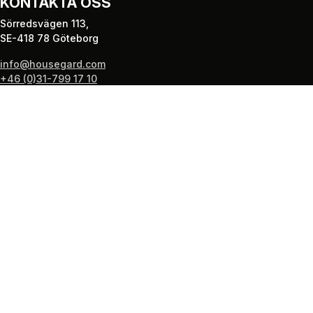
KONTAKTA OSS
Sörredsvägen 113,
SE-418 78 Göteborg
info@housegard.com
+46 (0)31-799 17 10
PRODUKTER
Brandsläckare
Brandvarnare
Brandfiltar
Brandstegar
Första Hjälpen