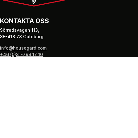
KONTAKTA OSS
Sörredsvägen 113,
SE-418 78 Göteborg
info@housegard.com
+46 (0)31-799 17 10
PRODUKTER
Brandsläckare
Brandvarnare
Brandfiltar