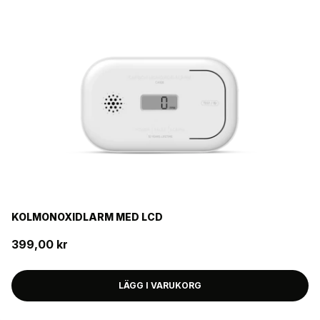
Sundahus
JA
Strömkälla
2 X AA
FILTER
KOLMONOXIDLARM MED LCD
399,00 kr
LÄGG I VARUKORG