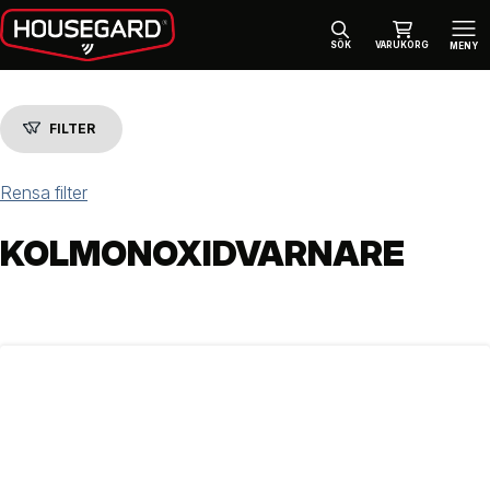
SÖK
VARUKORG
MENY
FILTER
Rensa filter
KOLMONOXIDVARNARE
FILTER
Kategori
BRANDSÄKERHET
(5)
VARNARE
(4)
Varumärke
HOUSEGARD