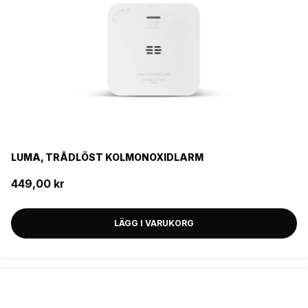
Produktserie
LUMA SYSTEM
Seriekopplingsbar
NEJ
JA
Färg
LUMA, TRÅDLÖST KOLMONOXIDLARM
VIT
449,00 kr
Livslängd batteri
LÄGG I VARUKORG
5 ÅR
Pausfunktion
JA