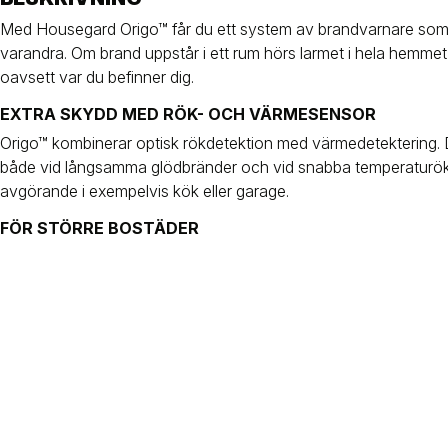
Med Housegard Origo™ får du ett system av brandvarnare som
varandra. Om brand uppstår i ett rum hörs larmet i hela hemmet,
oavsett var du befinner dig.
EXTRA SKYDD MED RÖK- OCH VÄRMESENSOR
Origo™ kombinerar optisk rökdetektion med värmedetektering. D
både vid långsamma glödbränder och vid snabba temperaturökn
avgörande i exempelvis kök eller garage.
FÖR STÖRRE BOSTÄDER