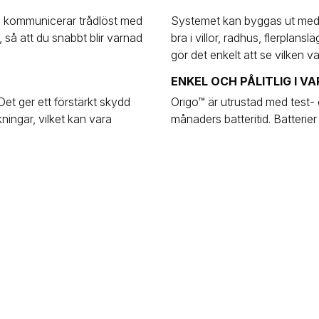
 kommunicerar trådlöst med
Systemet kan byggas ut med 
 så att du snabbt blir varnad
bra i villor, radhus, flerplan
gör det enkelt att se vilken 
ENKEL OCH PÅLITLIG I V
et ger ett förstärkt skydd
Origo™ är utrustad med test- 
ingar, vilket kan vara
månaders batteritid. Batterier 