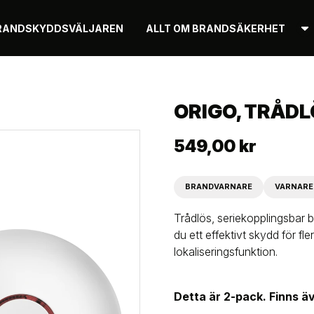
RANDSKYDDSVÄLJAREN
ALLT OM BRANDSÄKERHET
ORIGO, TRÅD
549,00 kr
BRANDVARNARE
VARNARE
Trådlös, seriekopplingsbar 
du ett effektivt skydd för f
lokaliseringsfunktion.
Detta är 2-pack. Finns ä