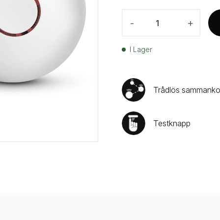
-
+
I Lager
Trådlös sammanko
Testknapp