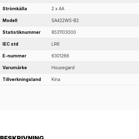
Strömkälla
2 x AA
Modell
SA422WS-B2
Statistiknummer
8531103000
IEC std
LR6
E-nummer
6301266
Varumärke
Housegard
Tillverkningsland
Kina
BESKRIVNING