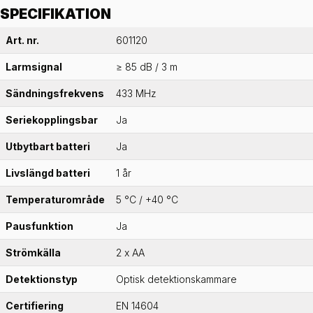
SPECIFIKATION
Art. nr.
601120
Larmsignal
≥ 85 dB / 3 m
Sändningsfrekvens
433 MHz
Seriekopplingsbar
Ja
Utbytbart batteri
Ja
Livslängd batteri
1 år
Temperaturområde
5 °C / +40 °C
Pausfunktion
Ja
Strömkälla
2 x AA
Detektionstyp
Optisk detektionskammare
Certifiering
EN 14604